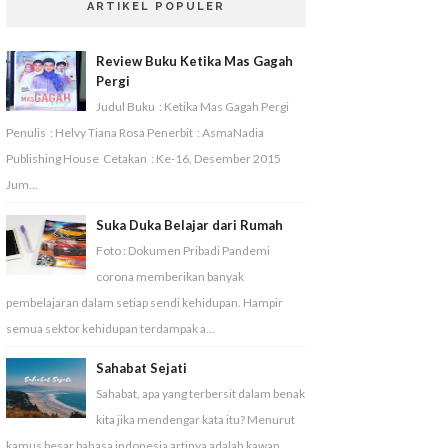
ARTIKEL POPULER
Review Buku Ketika Mas Gagah
Pergi
Judul Buku : Ketika Mas Gagah Pergi
Penulis : Helvy Tiana Rosa Penerbit : AsmaNadia
Publishing House Cetakan : Ke-16, Desember 2015
Jum...
Suka Duka Belajar dari Rumah
Foto : Dokumen Pribadi Pandemi
corona memberikan banyak
pembelajaran dalam setiap sendi kehidupan. Hampir
semua sektor kehidupan terdampak a...
Sahabat Sejati
Sahabat, apa yang terbersit dalam benak
kita jika mendengar kata itu? Menurut
kamus besar bahasa indonesia artinya adalah kawan,