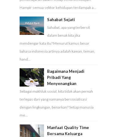
Hampir semua sektor kehidupan terdampak a...
Sahabat Sejati
Sahabat, apa yang terbersit
dalam benak kita jika
mendengar kata itu? Menurut kamus besar
bahasa indonesia artinya adalah kawan, teman,
hand...
Bagaimana Menjadi
Pribadi Yang
Menyenangkan
Sebagai makhluk sosial, kita tidak akan pernah
terlepas dari yang namanya bersosialisasi
dengan lingkungan, benarkan? Setiap manusia
me...
Manfaat Quality Time
Bersama Keluarga