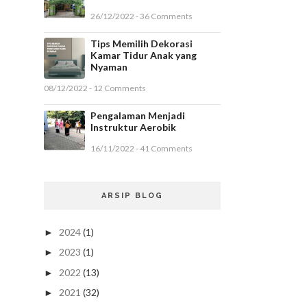
26/12/2022 - 36 Comments
Tips Memilih Dekorasi
Kamar Tidur Anak yang
Nyaman
08/12/2022 - 12 Comments
Pengalaman Menjadi
Instruktur Aerobik
16/11/2022 - 41 Comments
ARSIP BLOG
2024
(1)
►
2023
(1)
►
2022
(13)
►
2021
(32)
►