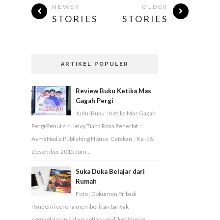
NEWER
OLDER
STORIES
STORIES
ARTIKEL POPULER
Review Buku Ketika Mas
Gagah Pergi
Judul Buku : Ketika Mas Gagah
Pergi Penulis : Helvy Tiana Rosa Penerbit :
AsmaNadia Publishing House Cetakan : Ke-16,
Desember 2015 Jum...
Suka Duka Belajar dari
Rumah
Foto : Dokumen Pribadi
Pandemi corona memberikan banyak
pembelajaran dalam setiap sendi kehidupan.