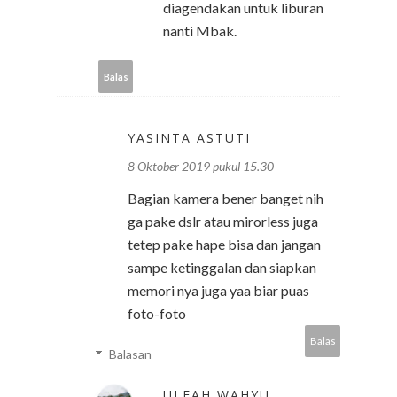
diagendakan untuk liburan
nanti Mbak.
Balas
YASINTA ASTUTI
8 Oktober 2019 pukul 15.30
Bagian kamera bener banget nih
ga pake dslr atau mirorless juga
tetep pake hape bisa dan jangan
sampe ketinggalan dan siapkan
memori nya juga yaa biar puas
foto-foto
Balas
Balasan
ULFAH WAHYU