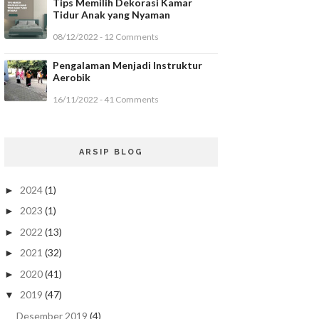
Tips Memilih Dekorasi Kamar
Tidur Anak yang Nyaman
08/12/2022 - 12 Comments
Pengalaman Menjadi Instruktur
Aerobik
16/11/2022 - 41 Comments
ARSIP BLOG
2024
(1)
►
2023
(1)
►
2022
(13)
►
2021
(32)
►
2020
(41)
►
2019
(47)
▼
Desember 2019
(4)