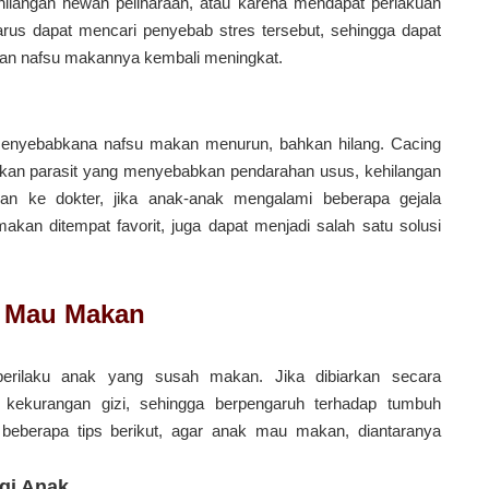
ehilangan hewan peliharaan, atau karena mendapat perlakuan
rus dapat mencari penyebab stres tersebut, sehingga dapat
n nafsu makannya kembali meningkat.
menyebabkana nafsu makan menurun, bahkan hilang. Cacing
kan parasit yang menyebabkan pendarahan usus, kehilangan
kan ke dokter, jika anak-anak mengalami beberapa gejala
an ditempat favorit, juga dapat menjadi salah satu solusi
r Mau Makan
perilaku anak yang susah makan. Jika dibiarkan secara
kekurangan gizi, sehingga berpengaruh terhadap tumbuh
eberapa tips berikut, agar anak mau makan, diantaranya
gi Anak.